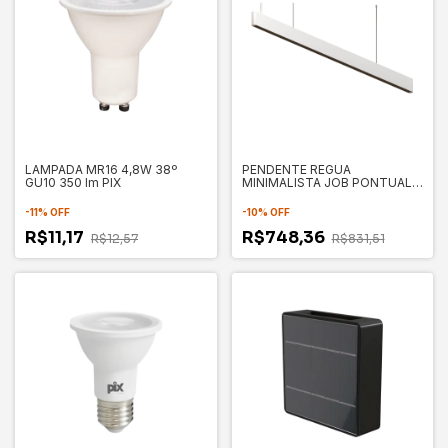
LAMPADA MR16 4,8W 38º
PENDENTE REGUA
GU10 350 lm PIX
MINIMALISTA JOB PONTUAL
38W 3000K SLIM - PIX
Ref.: 3 650 7132
-
11
%
OFF
-
10
%
OFF
R$11,17
R$748,36
R$12,57
R$831,51