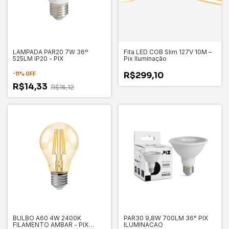
LAMPADA PAR20 7W 36º
Fita LED COB Slim 127V 10M –
525LM IP20 - PIX
Pix Iluminação
R$299,10
-
11
%
OFF
R$14,33
R$16,12
BULBO A60 4W 2400K
PAR30 9,8W 700LM 36° PIX
FILAMENTO AMBAR - PIX
ILUMINACAO