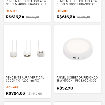
PENDENTE JOB DIFUSO 40W
PENDENTE JOB DIFUSO 40W
3000LM 4000K BRANCO OU
3000LM 3000K BRANCO OU
PRETO - PIX
PRETO - PIX
-
15
%
OFF
-
15
%
OFF
R$616,34
R$616,34
R$725,10
R$725,10
PENDENTE AURA VERTICAL
PAINEL SOBREPOR REDONDO
3000K 110x1200mm PIX
18W 6500K - PIX 3.650.4302
R$52,70
-
50
%
OFF
R$724,83
R$1.449,65