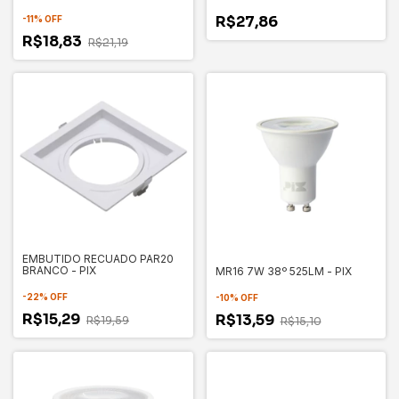
36505839
R$27,86
-
11
%
OFF
R$18,83
R$21,19
EMBUTIDO RECUADO PAR20
BRANCO - PIX
MR16 7W 38º 525LM - PIX
-
22
%
OFF
-
10
%
OFF
R$15,29
R$13,59
R$19,59
R$15,10