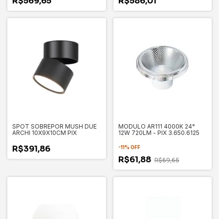
R$569,65
R$586,01
SPOT SOBREPOR MUSH DUE
MODULO AR111 4000K 24°
ARCHI 10X9X10CM PIX
12W 720LM - PIX 3.650.6125
R$391,86
-
11
%
OFF
R$61,88
R$69,65