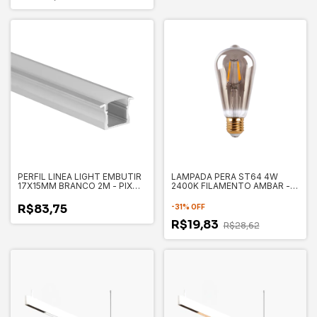
PERFIL LINEA LIGHT EMBUTIR
LAMPADA PERA ST64 4W
17X15MM BRANCO 2M - PIX
2400K FILAMENTO AMBAR -
3.650.8008
PIX 3.650.5837
R$83,75
-
31
%
OFF
R$19,83
R$28,62