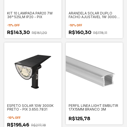
KIT 10 LAMPADA PAR20 7W
ARANDELA SOLAR DUPLO
36º 525LM IP20 - PIX
FACHO AJUSTAVEL 1W 3000K
PRETA - PIX 3.650.7834
-
11
%
OFF
-
10
%
OFF
R$143,30
R$160,30
R$161,20
R$178,11
ESPETO SOLAR 10W 3000K
PERFIL LINEA LIGHT EMBUTIR
PRETO - PIX 3.650.7831
17X15MM BRANCO 3M
R$125,78
-
10
%
OFF
R$195,46
R$217,18