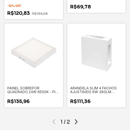
36504290
R$69,78
-
10
%
OFF
R$120,83
R$134,26
PAINEL SOBREPOR
ARANDELA SLIM 4 FACHOS
QUADRADO 24W 6500K - PIX
AJUSTAVEIS 6W 360LM
36504292
3000K IP65 BRANCA - PIX
36506546
R$135,96
R$111,36
1
/
2