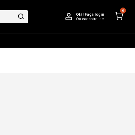
0
Olá!
Faça login
Ou cadastre-se