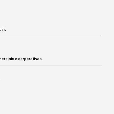
país
merciais e corporativas
e