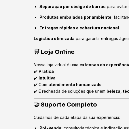
Separação por código de barras
para evitar 
Produtos embalados por ambiente
, facilita
Entregas rápidas e cobertura nacional
Logística otimizada
para garantir entregas ágei
🛒 Loja Online
Nossa loja virtual é uma
extensão da experiência
✔️
Prática
✔️
Intuitiva
✔️ Com
atendimento humanizado
✔️ E recheada de soluções que unem
beleza, té
🤝 Suporte Completo
Cuidamos de cada etapa da sua experiência:
Pré-venda:
consultoria técnica e indicação as