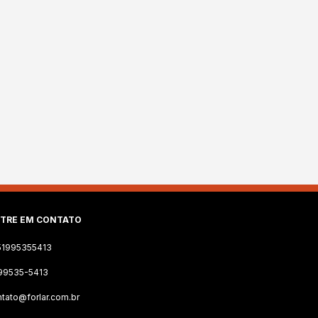
TRE EM CONTATO
51995355413
 99535-5413
tato@forlar.com.br