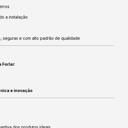
erros
ndo a instalação
s, seguras e com alto padrão de qualidade
 Forlar
:
cnica e inovação
sertiva dos produtos ideais