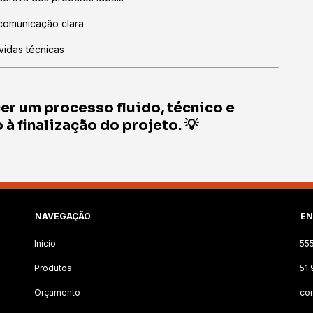
comunicação clara
vidas técnicas
cer um processo
fluido, técnico e
à finalização do projeto. 💡
NAVEGAÇÃO
EN
Início
55
Produtos
51
Orçamento
con